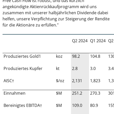
Free Cash Flow ist robust, und das kürzlich
angekündigte Aktienrückkaufprogramm wird uns
zusammen mit unserer halbjährlichen Dividende dabei
helfen, unsere Verpflichtung zur Steigerung der Rendite
für die Aktionäre zu erfüllen."
Q2 2024
Q1 2024
Q2
Produziertes Gold1
koz
98.2
104.8
13
Produziertes Kupfer
kt
2.8
3.0
3.4
AISC†
$/oz
2,131
1,823
1,
Einnahmen
$M
251.2
270.3
30
Bereinigtes EBITDA†
$M
109.0
80.9
15