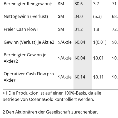
Bereinigter Reingewinn†
$M
30.6
3.7
71.
Nettogewinn (-verlust)
$M
34.0
(5.3)
68.
Freier Cash Flow†
$M
31.2
1.8
72.
Gewinn (Verlust) je Aktie2
$/Aktie
$0.04
$(0.01)
$0
Bereinigter Gewinn je
$/Aktie
$0.04
$0.01
$0
Aktie†2
Operativer Cash Flow pro
$/Aktie
$0.14
$0.11
$0
Aktie†
>1 Die Produktion ist auf einer 100%-Basis, da alle
Betriebe von OceanaGold kontrolliert werden.
2 Den Aktionären der Gesellschaft zurechenbar.