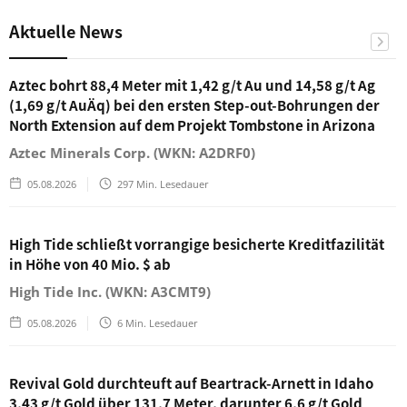
Aktuelle News
Aztec bohrt 88,4 Meter mit 1,42 g/t Au und 14,58 g/t Ag
(1,69 g/t AuÄq) bei den ersten Step-out-Bohrungen der
North Extension auf dem Projekt Tombstone in Arizona
Aztec Minerals Corp. (WKN: A2DRF0)
05.08.2026
297
Min. Lesedauer
High Tide schließt vorrangige besicherte Kreditfazilität
in Höhe von 40 Mio. $ ab
High Tide Inc. (WKN: A3CMT9)
05.08.2026
6
Min. Lesedauer
Revival Gold durchteuft auf Beartrack-Arnett in Idaho
3,43 g/t Gold über 131,7 Meter, darunter 6,6 g/t Gold