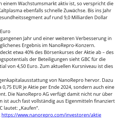
einem Wachstumsmarkt aktiv ist, so verspricht die
altplasma ebenfalls schnelle Zuwächse. Bis ins Jahr
Gesundheitssegment auf rund 9,0 Milliarden Dollar
 Euro
rgangenen Jahr und einer weiteren Verbesserung in
geglichenes Ergebnis im NanoRepro-Konzern.
deckt etwa 40% des Börsenkurses der Aktie ab – des
potentials der Beteiligungen sieht GBC für die
al von 4,50 Euro. Zum aktuellen Kursniveau ist dies
Eigenkapitalausstattung von NanoRepro hervor. Dazu
a 0,75 EUR je Aktie per Ende 2024, sondern auch eine
nt. Die NanoRepro AG verfügt damit nicht nur über
 ist auch fast vollständig aus Eigenmitteln finanziert
 lautet: „Kaufen“.
k
https://www.nanorepro.com/investoren/aktie