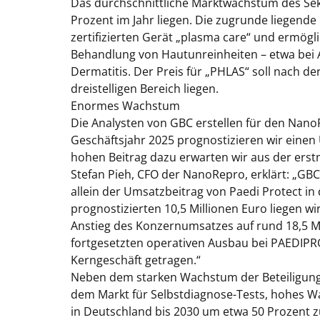
Das durchschnittliche Marktwachstum des Sekt
Prozent im Jahr liegen. Die zugrunde liegend
zertifizierten Gerät „plasma care“ und ermögl
Behandlung von Hautunreinheiten – etwa bei A
Dermatitis. Der Preis für „PHLAS“ soll nach d
dreistelligen Bereich liegen.
Enormes Wachstum
Die Analysten von GBC erstellen für den Nan
Geschäftsjahr 2025 prognostizieren wir einen 
hohen Beitrag dazu erwarten wir aus der erstm
Stefan Pieh, CFO der NanoRepro, erklärt: „GBC
allein der Umsatzbeitrag von Paedi Protect in
prognostizierten 10,5 Millionen Euro liegen wi
Anstieg des Konzernumsatzes auf rund 18,5 Mi
fortgesetzten operativen Ausbau bei PAEDIP
Kerngeschäft getragen.“
Neben dem starken Wachstum der Beteiligung
dem Markt für Selbstdiagnose-Tests, hohes Wa
in Deutschland bis 2030 um etwa 50 Prozent z