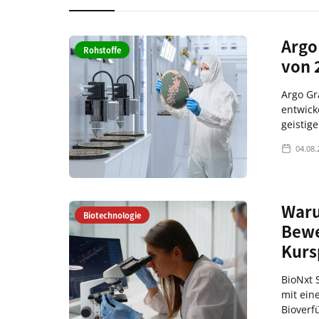
Argo
Rohstoffe
von 
Argo Gr
entwick
geistig
04.08.
Waru
Biotechnologie
Bewe
Kurs
BioNxt S
mit ein
Bioverf