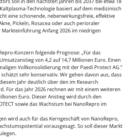
ors soll in den nächsten Jahren bis 2037 bei etwa 18
e Kaltplasma-Technologie basiert auf dem medizinisch
icht eine schonende, nebenwirkungsfreie, effektive
kne, Pickeln, Rosacea oder auch perioraler
er Markteinführung Anfang 2026 im niedrigen
oRepro-Konzern folgende Prognose: „Für das
Umsatzanstieg von 4,2 auf 14,7 Millionen Euro. Einen
aligen Vollkonsolidierung mit der Paedi Protect AG.”
 schätzt sehr konservativ. Wir gehen davon aus, dass
 diesem Jahr deutlich über den im Research
rd. Für das Jahr 2026 rechnen wir mit einem weiteren
llionen Euro. Dieser Anstieg wird durch den
ROTECT sowie das Wachstum bei NanoRepro im
en wird auch für das Kerngeschäft von NanoRepro,
chstumspotential vorausgesagt. So soll dieser Markt
ulegen.