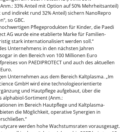
Anm.: 33% Anteil mit Option auf 50% Mehrheitsanteil)
 und indirekt rund 32% Anteil) sichern NanoRepro
en“
, so GBC.
 hochwertigen Pflegeprodukten für Kinder, die Paedi
ect AG wurde eine etablierte Marke für Familien-
istig stark internationalisiert werden soll.“
 des Unternehmens in den nächsten Jahren
sogar in den Bereich von 100 Millionen Euro
aufpreises von PAEDIPROTECT und auch des aktuellen
 Euro.
ngen Unternehmen aus dem Bereich Kaltplasma.
„Im
cience GmbH wird eine technologieorientierte
rgänzung und Hautpflege aufgebaut, über die
s alphabiol-Sortiment (Anm.:
tionen im Bereich Hautpflege und Kaltplasma-
bieten die Möglichkeit, operative Synergien in
rschließen.“
eautycare werden hohe Wachstumsraten vorausgesagt.