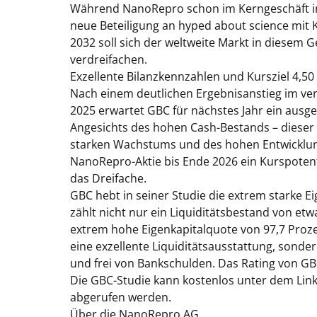
Während NanoRepro schon im Kerngeschäft in 
neue Beteiligung an hyped about science mit K
2032 soll sich der weltweite Markt in diesem 
verdreifachen.
Exzellente Bilanzkennzahlen und Kursziel 4,50
Nach einem deutlichen Ergebnisanstieg im ve
2025 erwartet GBC für nächstes Jahr ein aus
Angesichts des hohen Cash-Bestands – dieser 
starken Wachstums und des hohen Entwicklungs
NanoRepro-Aktie bis Ende 2026 ein Kurspotenti
das Dreifache.
GBC hebt in seiner Studie die extrem starke 
zählt nicht nur ein Liquiditätsbestand von etw
extrem hohe Eigenkapitalquote von 97,7 Proze
eine exzellente Liquiditätsausstattung, sondern
und frei von Bankschulden. Das Rating von GBC
Die GBC-Studie kann kostenlos unter dem Lin
abgerufen werden.
Über die NanoRepro AG