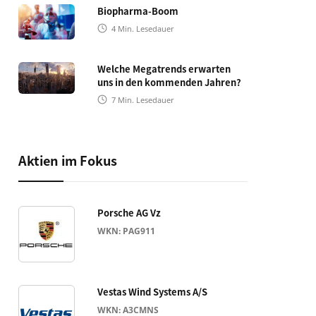
Biopharma-Boom
4
Min. Lesedauer
Welche Megatrends erwarten
uns in den kommenden Jahren?
7
Min. Lesedauer
Aktien im Fokus
Porsche AG Vz
WKN: PAG911
Vestas Wind Systems A/S
WKN: A3CMNS