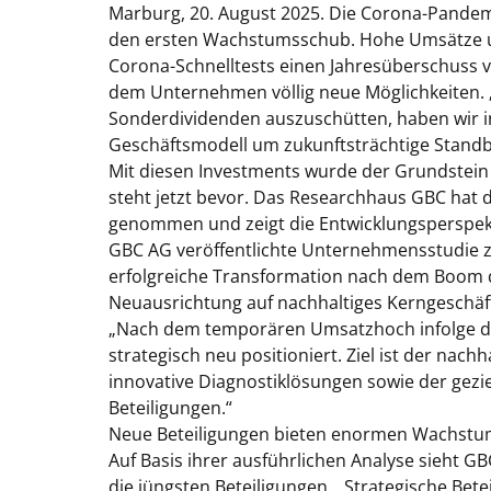
Marburg, 20. August 2025.
Die Corona-Pandemi
den ersten Wachstumsschub. Hohe Umsätze un
Corona-Schnelltests einen Jahresüberschuss v
dem Unternehmen völlig neue Möglichkeiten. 
Sonderdividenden auszuschütten, haben wir i
Geschäftsmodell um zukunftsträchtige Standbe
Mit diesen Investments wurde der Grundstein
steht jetzt bevor. Das Researchhaus GBC hat 
genommen und zeigt die Entwicklungsperspekti
GBC AG veröffentlichte Unternehmensstudie 
erfolgreiche Transformation nach dem Boom d
Neuausrichtung auf nachhaltiges Kerngeschäf
„Nach dem temporären Umsatzhoch infolge d
strategisch neu positioniert. Ziel ist der nac
innovative Diagnostiklösungen sowie der gezi
Beteiligungen.“
Neue Beteiligungen bieten enormen Wachstu
Auf Basis ihrer ausführlichen Analyse sieht
die jüngsten Beteiligungen.
„Strategische Bete