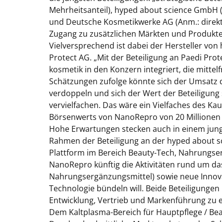
Mehrheitsanteil), hyped about science GmbH (
und Deutsche Kosmetikwerke AG (Anm.: direkt
Zugang zu zusätzlichen Märkten und Produkt
Vielversprechend ist dabei der Hersteller von
Protect AG.
„Mit der Beteiligung an Paedi Prot
kosmetik in den Konzern integriert, die mittelfr
Schätzungen zufolge könnte sich der Umsatz
verdoppeln und sich der Wert der Beteiligung 
vervielfachen. Das wäre ein Vielfaches des K
Börsenwerts von NanoRepro von 20 Millionen
Hohe Erwartungen stecken auch in einem ju
Rahmen der Beteiligung an der hyped about s
Plattform im Bereich Beauty-Tech, Nahrungse
NanoRepro künftig die Aktivitäten rund um da
Nahrungsergänzungsmittel) sowie neue Innova
Technologie bündeln will. Beide Beteiligungen 
Entwicklung, Vertrieb und Markenführung zu e
Dem Kaltplasma-Bereich für Hauptpflege / B