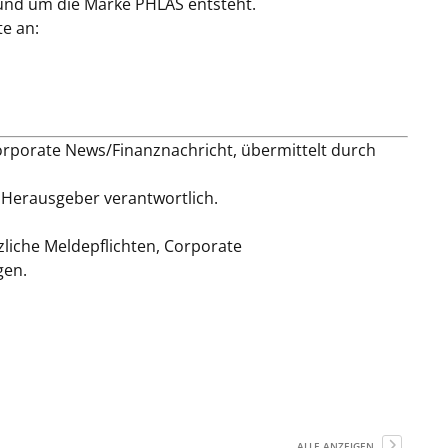
und um die Marke PHLAS entsteht.
te an:
orporate News/Finanznachricht, übermittelt durch
 / Herausgeber verantwortlich.
zliche Meldepflichten, Corporate
gen.
ALLE ANZEIGEN