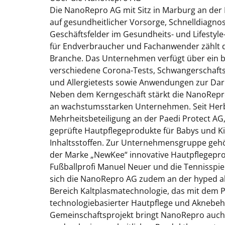
Die NanoRepro AG mit Sitz in Marburg an der
auf gesundheitlicher Vorsorge, Schnelldiagn
Geschäftsfelder im Gesundheits- und Lifestyle-
für Endverbraucher und Fachanwender zählt 
Branche. Das Unternehmen verfügt über ein bre
verschiedene Corona-Tests, Schwangerschaftst
und Allergietests sowie Anwendungen zur Da
Neben dem Kerngeschäft stärkt die NanoRepro
an wachstumsstarken Unternehmen. Seit Herb
Mehrheitsbeteiligung an der Paedi Protect AG
geprüfte Hautpflegeprodukte für Babys und Kin
Inhaltsstoffen. Zur Unternehmensgruppe geh
der Marke „NewKee“ innovative Hautpflegepr
Fußballprofi Manuel Neuer und die Tennisspiele
sich die NanoRepro AG zudem an der hyped a
Bereich Kaltplasmatechnologie, das mit dem 
technologiebasierter Hautpflege und Aknebeha
Gemeinschaftsprojekt bringt NanoRepro auch