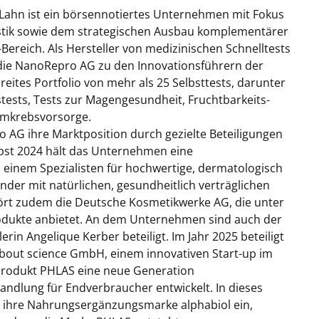
 Lahn ist ein börsennotiertes Unternehmen mit Fokus
ostik sowie dem strategischen Ausbau komplementärer
Bereich. Als Hersteller von medizinischen Schnelltests
die NanoRepro AG zu den Innovationsführern der
ites Portfolio von mehr als 25 Selbsttests, darunter
ests, Tests zur Magengesundheit, Fruchtbarkeits-
rmkrebsvorsorge.
 AG ihre Marktposition durch gezielte Beteiligungen
st 2024 hält das Unternehmen eine
, einem Spezialisten für hochwertige, dermatologisch
der mit natürlichen, gesundheitlich verträglichen
ört zudem die Deutsche Kosmetikwerke AG, die unter
odukte anbietet. An dem Unternehmen sind auch der
rin Angelique Kerber beteiligt. Im Jahr 2025 beteiligt
bout science GmbH, einem innovativen Start-up im
Produkt PHLAS eine neue Generation
ndlung für Endverbraucher entwickelt. In dieses
 ihre Nahrungsergänzungsmarke alphabiol ein,