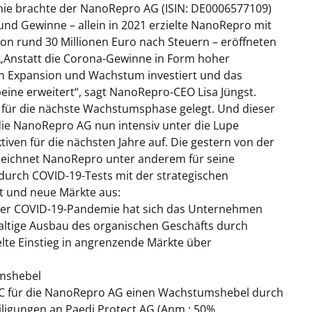
e brachte der NanoRepro AG (ISIN: DE0006577109)
d Gewinne – allein in 2021 erzielte NanoRepro mit
on rund 30 Millionen Euro nach Steuern – eröffneten
„Anstatt die Corona-Gewinne in Form hoher
n Expansion und Wachstum investiert und das
ine erweitert“, sagt NanoRepro-CEO Lisa Jüngst.
 für die nächste Wachstumsphase gelegt. Und dieser
die NanoRepro AG nun intensiv unter die Lupe
ven für die nächsten Jahre auf. Die gestern von der
zeichnet NanoRepro unter anderem für seine
urch COVID-19-Tests mit der strategischen
t und neue Märkte aus:
er COVID-19-Pandemie hat sich das Unternehmen
hhaltige Ausbau des organischen Geschäfts durch
elte Einstieg in angrenzende Märkte über
mshebel
 GBC für die NanoRepro AG einen Wachstumshebel durch
iligungen an Paedi Protect AG (Anm.: 50%