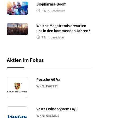
Biopharma-Boom
4
Min. Lesedauer
Welche Megatrends erwarten
uns in den kommenden Jahren?
7
Min. Lesedauer
Aktien im Fokus
Porsche AG Vz
WKN: PAG911
Vestas Wind Systems A/S
WKN: A3CMNS