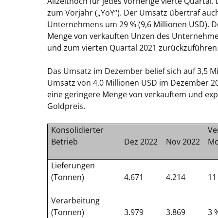
Allzeithoch für jedes vorherige vierte Quartal
zum Vorjahr („YoY“). Der Umsatz übertraf auc
Unternehmens um 29 % (9,6 Millionen USD). De
Menge von verkauften Unzen des Unternehmen
und zum vierten Quartal 2021 zurückzuführen
Das Umsatz im Dezember belief sich auf 3,5 M
Umsatz von 4,0 Millionen USD im Dezember 20
eine geringere Menge von verkauftem und expo
Goldpreis.
Konsolidierter
Ve
Betrieb
Dez 2022
Nov 2022
Mo
Lieferungen
(Tonnen)
4.671
4.214
11
Verarbeitung
(Tonnen)
3.979
3.869
3 