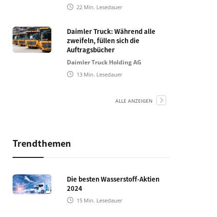
22
Min. Lesedauer
Daimler Truck: Während alle
zweifeln, füllen sich die
Auftragsbücher
Daimler Truck Holding AG
13
Min. Lesedauer
ALLE ANZEIGEN
Trendthemen
Die besten Wasserstoff-Aktien
2024
15
Min. Lesedauer