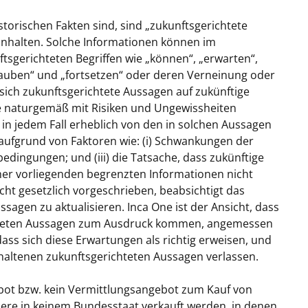
torischen Fakten sind, sind „zukunftsgerichtete
inhalten. Solche Informationen können im
sgerichteten Begriffen wie „können“, „erwarten“,
„glauben“ und „fortsetzen“ oder deren Verneinung oder
 sich zukunftsgerichtete Aussagen auf zukünftige
ie naturgemäß mit Risiken und Ungewissheiten
 in jedem Fall erheblich von den in solchen Aussagen
aufgrund von Faktoren wie: (i) Schwankungen der
bedingungen; und (iii) die Tatsache, dass zukünftige
her vorliegenden begrenzten Informationen nicht
ht gesetzlich vorgeschrieben, beabsichtigt das
agen zu aktualisieren. Inca One ist der Ansicht, dass
ichteten Aussagen zum Ausdruck kommen, angemessen
dass sich diese Erwartungen als richtig erweisen, und
nthaltenen zukunftsgerichteten Aussagen verlassen.
ebot bzw. kein Vermittlungsangebot zum Kauf von
ere in keinem Bundesstaat verkauft werden, in denen