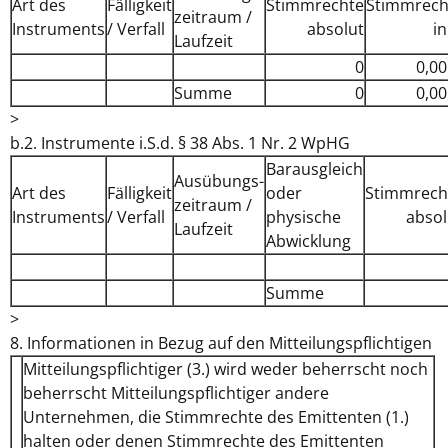
Art des
Fälligkeit
Stimmrechte
Stimmrech
zeitraum /
Instruments
/ Verfall
absolut
i
Laufzeit
0
0,00
Summe
0
0,00
>
b.2. Instrumente i.S.d. § 38 Abs. 1 Nr. 2 WpHG
Barausgleich
Ausübungs­
Art des
Fälligkeit
oder
Stimmrech
zeitraum /
Instruments
/ Verfall
physische
absol
Laufzeit
Abwicklung
Summe
>
8. Informationen in Bezug auf den Mitteilungspflichtigen
Mitteilungspflichtiger (3.) wird weder beherrscht noch
beherrscht Mitteilungspflichtiger andere
Unternehmen, die Stimmrechte des Emittenten (1.)
halten oder denen Stimmrechte des Emittenten