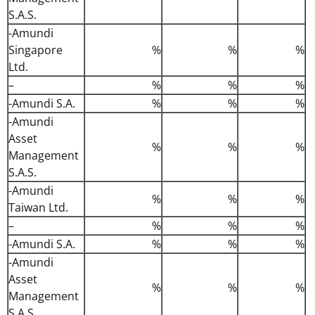
S.A.S.
-Amundi
Singapore
%
%
%
Ltd.
–
%
%
%
-Amundi S.A.
%
%
%
-Amundi
Asset
%
%
%
Management
S.A.S.
-Amundi
%
%
%
Taiwan Ltd.
–
%
%
%
-Amundi S.A.
%
%
%
-Amundi
Asset
%
%
%
Management
S.A.S.