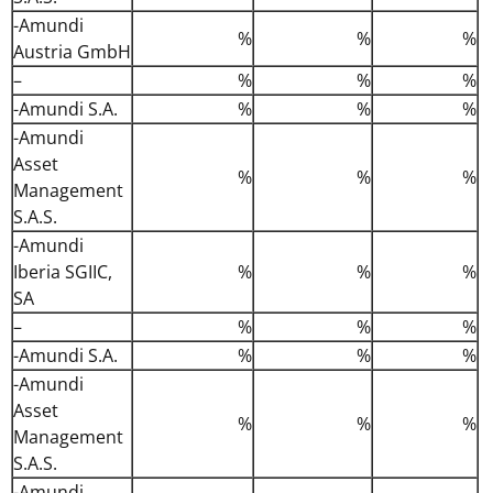
-Amundi
%
%
%
Austria GmbH
–
%
%
%
-Amundi S.A.
%
%
%
-Amundi
Asset
%
%
%
Management
S.A.S.
-Amundi
Iberia SGIIC,
%
%
%
SA
–
%
%
%
-Amundi S.A.
%
%
%
-Amundi
Asset
%
%
%
Management
S.A.S.
-Amundi