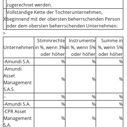
zugerechnet werden.
Vollständige Kette der Tochterunternehmen,
X
beginnend mit der obersten beherrschenden Person
oder dem obersten beherrschenden Unternehmen:
>
Stimmrechte
Instrumente
Summe in
Unternehmen
in %, wenn 3%
in %, wenn 5%
%, wenn 5%
oder höher
oder höher
oder höher
-Amundi S.A.
%
%
%
-Amundi
Asset
%
%
%
Management
S.A.S.
–
%
%
%
-Amundi S.A.
%
%
%
-CPR Asset
Management
%
%
%
S.A.