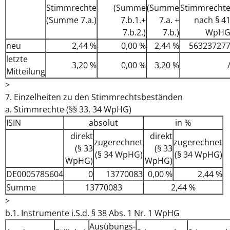
Stimmrechte
(Summe
(Summe
Stimmrecht
(Summe 7.a.)
7.b.1.+
7.a. +
nach § 4
7.b.2.)
7.b.)
WpH
neu
2,44 %
0,00 %
2,44 %
56323727
letzte
3,20 %
0,00 %
3,20 %
Mitteilung
>
7. Einzelheiten zu den Stimmrechtsbeständen
a. Stimmrechte (§§ 33, 34 WpHG)
ISIN
absolut
in %
direkt
direkt
zugerechnet
zugerechnet
(§ 33
(§ 33
(§ 34 WpHG)
(§ 34 WpHG)
WpHG)
WpHG)
DE0005785604
0
13770083
0,00 %
2,44 %
Summe
13770083
2,44 %
>
b.1. Instrumente i.S.d. § 38 Abs. 1 Nr. 1 WpHG
Ausübungs­