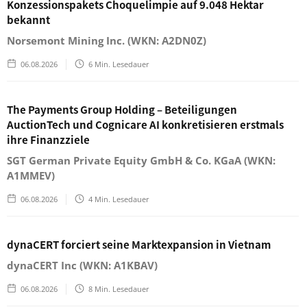
Konzessionspakets Choquelimpie auf 9.048 Hektar
bekannt
Norsemont Mining Inc. (WKN: A2DN0Z)
06.08.2026
6
Min. Lesedauer
The Payments Group Holding – Beteiligungen
AuctionTech und Cognicare AI konkretisieren erstmals
ihre Finanzziele
SGT German Private Equity GmbH & Co. KGaA (WKN:
A1MMEV)
06.08.2026
4
Min. Lesedauer
dynaCERT forciert seine Marktexpansion in Vietnam
dynaCERT Inc (WKN: A1KBAV)
06.08.2026
8
Min. Lesedauer