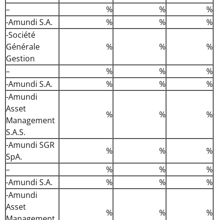
–
%
%
%
-Amundi S.A.
%
%
%
-Société
Générale
%
%
%
Gestion
–
%
%
%
-Amundi S.A.
%
%
%
-Amundi
Asset
%
%
%
Management
S.A.S.
-Amundi SGR
%
%
%
SpA.
–
%
%
%
-Amundi S.A.
%
%
%
-Amundi
Asset
%
%
%
Management