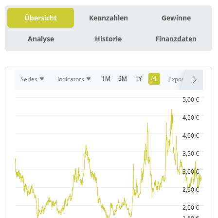
Übersicht
Kennzahlen
Gewinne
Analyse
Historie
Finanzdaten
1M
6M
1Y
All
Series
Indicators
Export
5,00 €
4,50 €
4,00 €
3,50 €
3,00 €
2,50 €
2,00 €