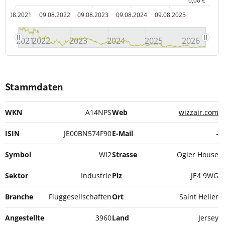
0,00 €
09.08.2021
09.08.2022
09.08.2023
09.08.2024
09.08.2025
2021
2022
2023
2024
2025
2026
Stammdaten
WKN
A14NPS
Web
wizzair.com
ISIN
JE00BN574F90
E-Mail
-
Symbol
WI2
Strasse
Ogier House
Sektor
Industrie
Plz
JE4 9WG
Branche
Fluggesellschaften
Ort
Saint Helier
Angestellte
3960
Land
Jersey