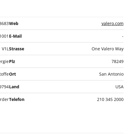
8683
Web
valero.com
1001
E-Mail
-
V1L
Strasse
One Valero Way
rgie
Plz
78249
toffe
Ort
San Antonio
9794
Land
USA
order
Telefon
210 345 2000