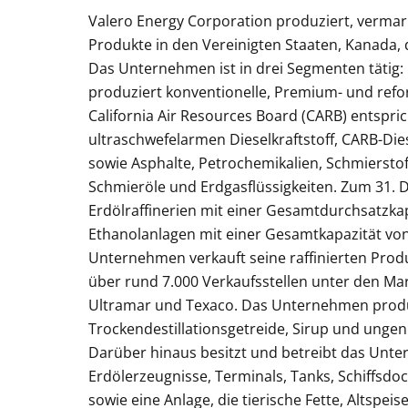
Valero Energy Corporation produziert, vermar
Produkte in den Vereinigten Staaten, Kanada, 
Das Unternehmen ist in drei Segmenten tätig: 
produziert konventionelle, Premium- und refor
California Air Resources Board (CARB) entspric
ultraschwefelarmen Dieselkraftstoff, CARB-Dies
sowie Asphalte, Petrochemikalien, Schmierstof
Schmieröle und Erdgasflüssigkeiten. Zum 31
Erdölraffinerien mit einer Gesamtdurchsatzkap
Ethanolanlagen mit einer Gesamtkapazität von 
Unternehmen verkauft seine raffinierten Pro
über rund 7.000 Verkaufsstellen unter den M
Ultramar und Texaco. Das Unternehmen produz
Trockendestillationsgetreide, Sirup und ungen
Darüber hinaus besitzt und betreibt das Unter
Erdölerzeugnisse, Terminals, Tanks, Schiffsdoc
sowie eine Anlage, die tierische Fette, Altsp