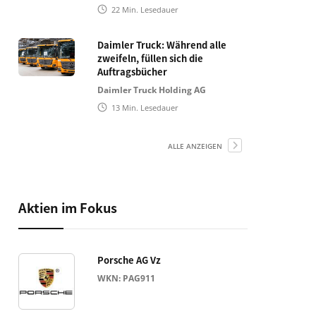
22
Min. Lesedauer
Daimler Truck: Während alle
zweifeln, füllen sich die
Auftragsbücher
Daimler Truck Holding AG
13
Min. Lesedauer
ALLE ANZEIGEN
Aktien im Fokus
Porsche AG Vz
WKN: PAG911