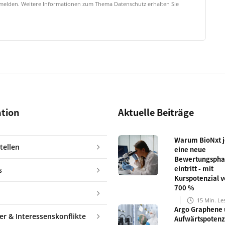
bmelden. Weitere Informationen zum Thema Datenschutz erhalten Sie
ation
Aktuelle Beiträge
Warum BioNxt je
tellen
eine neue
Bewertungspha
eintritt - mit
s
Kurspotenzial v
700 %
15
Min. Le
Argo Graphene 
er & Interessenskonflikte
Aufwärtspotenz