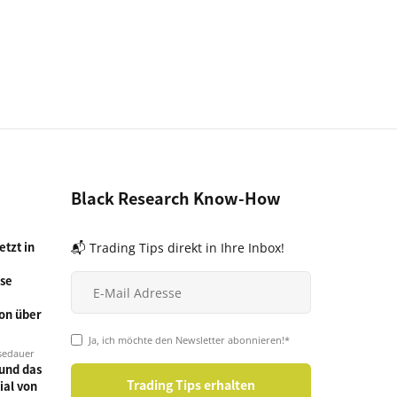
Black Research Know-How
tzt in
📬 Trading Tips direkt in Ihre Inbox!
se
on über
Ja, ich möchte den Newsletter abonnieren!*
sedauer
und das
ial von