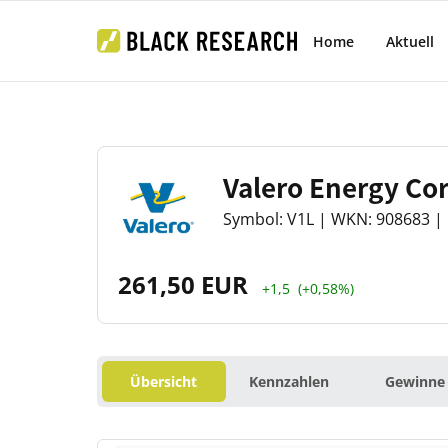
Home
Aktuell
Valero Energy Co
Symbol: V1L | WKN: 908683 | 
261,50 EUR
+1,5
(+0,58%)
Übersicht
Kennzahlen
Gewinne