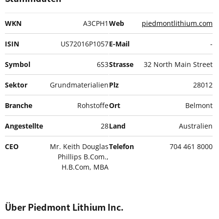
WKN
A3CPH1
Web
piedmontlithium.com
ISIN
US72016P1057
E-Mail
-
Symbol
6S3
Strasse
32 North Main Street
Sektor
Grundmaterialien
Plz
28012
Branche
Rohstoffe
Ort
Belmont
Angestellte
28
Land
Australien
CEO
Mr. Keith Douglas
Telefon
704 461 8000
Phillips B.Com.,
H.B.Com, MBA
Über Piedmont Lithium Inc.