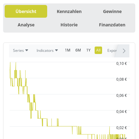
Übersicht
Kennzahlen
Gewinne
Analyse
Historie
Finanzdaten
1M
6M
1Y
All
Series
Indicators
Export
0,10 €
0,08 €
0,06 €
0,04 €
0,02 €