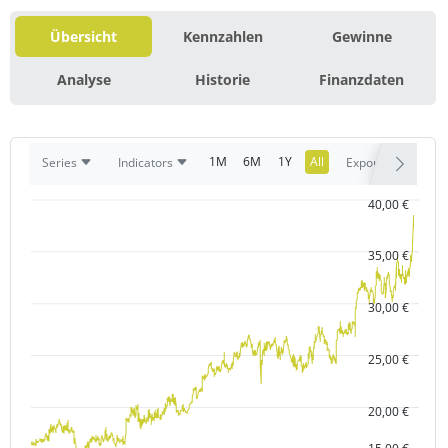
Übersicht
Kennzahlen
Gewinne
Analyse
Historie
Finanzdaten
1M
6M
1Y
All
Series
Indicators
Export
40,00 €
35,00 €
30,00 €
25,00 €
20,00 €