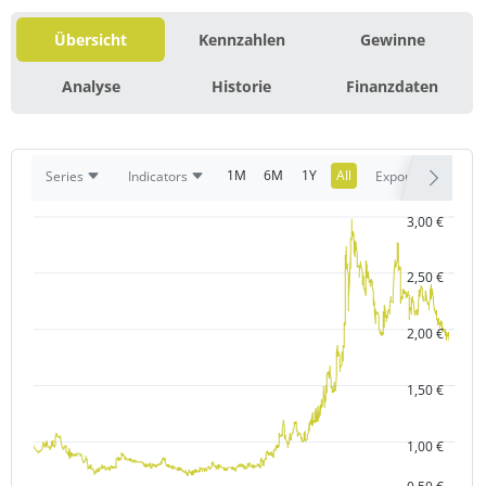
Übersicht
Kennzahlen
Gewinne
Analyse
Historie
Finanzdaten
1M
6M
1Y
All
Series
Indicators
Export
3,00 €
2,50 €
2,00 €
1,50 €
1,00 €