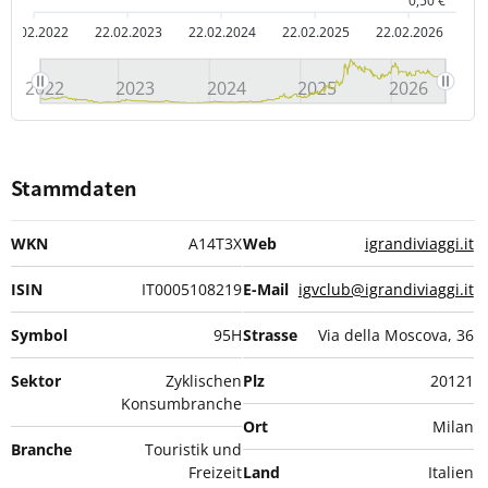
0,50 €
22.02.2022
22.02.2023
22.02.2024
22.02.2025
22.02.2026
2022
2023
2024
2025
2026
Stammdaten
WKN
A14T3X
Web
igrandiviaggi.it
ISIN
IT0005108219
E-Mail
igvclub@igrandiviaggi.it
Symbol
95H
Strasse
Via della Moscova, 36
Sektor
Zyklischen
Plz
20121
Konsumbranche
Ort
Milan
Branche
Touristik und
Freizeit
Land
Italien