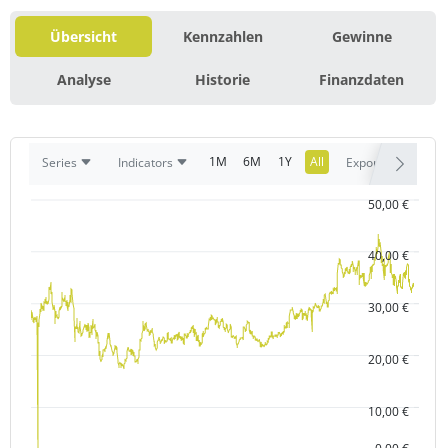
Übersicht
Kennzahlen
Gewinne
Analyse
Historie
Finanzdaten
1M
6M
1Y
All
Series
Indicators
Export
50,00 €
40,00 €
30,00 €
20,00 €
10,00 €