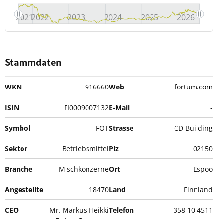
2021
2022
2023
2024
2025
2026
Stammdaten
WKN
916660
Web
fortum.com
ISIN
FI0009007132
E-Mail
-
Symbol
FOT
Strasse
CD Building
Sektor
Betriebsmittel
Plz
02150
Branche
Mischkonzerne
Ort
Espoo
Angestellte
18470
Land
Finnland
CEO
Mr. Markus Heikki
Telefon
358 10 4511