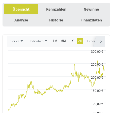
Übersicht
Kennzahlen
Gewinne
Analyse
Historie
Finanzdaten
1M
6M
1Y
All
Series
Indicators
Export
300,00 €
250,00 €
200,00 €
150,00 €
100,00 €