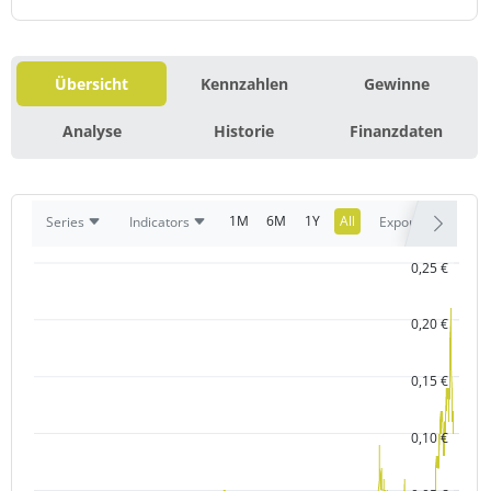
Übersicht
Kennzahlen
Gewinne
Analyse
Historie
Finanzdaten
1M
6M
1Y
All
Series
Indicators
Export
0,25 €
0,20 €
0,15 €
0,10 €