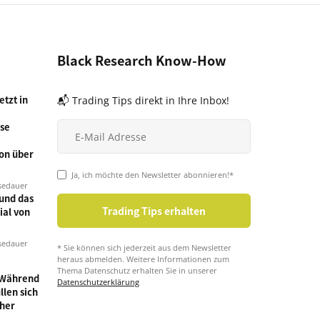
Black Research Know-How
tzt in
📬 Trading Tips direkt in Ihre Inbox!
se
on über
Ja, ich möchte den Newsletter abonnieren!*
sedauer
und das
ial von
sedauer
* Sie können sich jederzeit aus dem Newsletter
heraus abmelden. Weitere Informationen zum
Thema Datenschutz erhalten Sie in unserer
 Während
Datenschutzerklärung
llen sich
cher