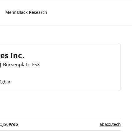
Mehr Black Research
es Inc.
 Börsenplatz: FSX
fügbar
QJS6
Web
abaxx.tech