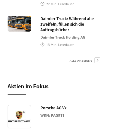
22
Min. Lesedauer
Daimler Truck: Während alle
zweifeln, füllen sich die
Auftragsbücher
Daimler Truck Holding AG
13
Min. Lesedauer
ALLE ANZEIGEN
Aktien im Fokus
Porsche AG Vz
WKN: PAG911