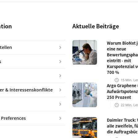
ation
Aktuelle Beiträge
Warum BioNxt je
tellen
eine neue
Bewertungspha
eintritt - mit
s
Kurspotenzial v
700 %
15
Min. Le
Argo Graphene 
er & Interessenskonflikte
Aufwärtspotenz
250 Prozent
22
Min. Le
 Preferences
Daimler Truck:
alle zweifeln, fü
die Auftragsbü