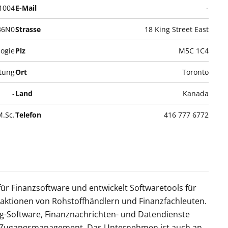
1004
E-Mail
-
36N0
Strasse
18 King Street East
ogie
Plz
M5C 1C4
stung
Ort
Toronto
-
Land
Kanada
M.Sc.
Telefon
416 777 6772
für Finanzsoftware und entwickelt Softwaretools für
aktionen von Rohstoffhändlern und Finanzfachleuten.
g-Software, Finanznachrichten- und Datendienste
und Zugangsmanagement. Das Unternehmen ist auch an