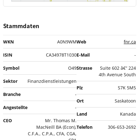
Stammdaten
WKN
A0N9WM
Web
fnr.ca
ISIN
CA34978T1030
E-Mail
-
Symbol
O49
Strasse
Suite 602 â€“ 224
4th Avenue South
Sektor
Finanzdienstleistungen
Plz
S7K 5M5
Branche
-
Ort
Saskatoon
Angestellte
-
Land
Kanada
CEO
Mr. Thomas M.
MacNeill BA (Econ),
Telefon
306-653-2692
C.F.A., C.P.A., CFA, CGA,