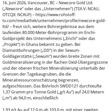
16. Juni 2026, Vancouver, BC – Newcore Gold Ltd.
(„Newcore“ oder das „Unternehmen“) (TSX-V: NCAU,
OTCQX: NCAUF) – https://www.rohstoff-
tv.com/mediathek/unternehmen/profile/newcore-gold-
ltd/ – freut sich, weitere Bohrergebnisse aus dem
laufenden 80.000-Meter-Bohrprogramm im Enchi-
Goldprojekt des Unternehmens („Enchi“ oder das
„Projekt“) in Ghana bekannt zu geben. Bei
Diamantbohrungen („DD“) in der Sewum-
Goldlagerstätte („Sewum“) wurden breite Zonen mit
Goldmineralisierung in der flachen Oxid-Übergangszone
und der oberen frischen Mineralisierung unterhalb der
Grenzen der Tagebaugruben, die die
Mineralressourcenschätzung begrenzen,
aufgeschlossen. Das Bohrloch SWDD121 durchteufte
1,37 Gramm pro Tonne Gold („g/t Au“) auf 24,0 Metern
(„m“) ab 94,0 m, einschließlich
1,93 g/t Au auf 12,0 m ab 103,0 m, mit einer zweiten