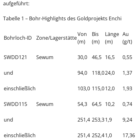
aufgeführt:
Tabelle 1 – Bohr-Highlights des Goldprojekts Enchi
Von
Bis
Länge
Au
Bohrloch-ID
Zone/Lagerstätte
(m)
(m)
(m)
(g/t)
SWDD121
Sewum
30,0
46,5
16,5
0,55
und
94,0
118,0
24,0
1,37
einschließlich
103,0
115,0
12,0
1,93
SWDD115
Sewum
54,3
64,5
10,2
0,74
und
251,4
253,3
1,9
9,24
einschließlich
251,4
252,4
1,0
17,36