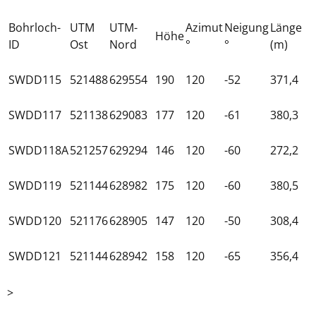
Bohrloch-
UTM
UTM-
Azimut
Neigung
Länge
Höhe
ID
Ost
Nord
°
°
(m)
SWDD115
521488
629554
190
120
-52
371,4
SWDD117
521138
629083
177
120
-61
380,3
SWDD118A
521257
629294
146
120
-60
272,2
SWDD119
521144
628982
175
120
-60
380,5
SWDD120
521176
628905
147
120
-50
308,4
SWDD121
521144
628942
158
120
-65
356,4
>