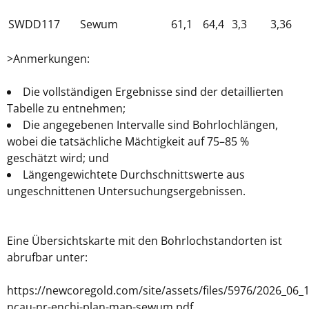
SWDD117
Sewum
61,1
64,4
3,3
3,36
>Anmerkungen:
Die vollständigen Ergebnisse sind
der detaillierten
Tabelle
zu entnehmen;
Die angegebenen Intervalle sind Bohrlochlängen,
wobei die tatsächliche Mächtigkeit auf 75–85 %
geschätzt wird; und
Längengewichtete Durchschnittswerte aus
ungeschnittenen Untersuchungsergebnissen.
Eine Übersichtskarte mit den Bohrlochstandorten ist
abrufbar unter:
https://newcoregold.com/site/assets/files/5976/2026_06_1
ncau-nr-enchi-plan-map-sewum.pdf