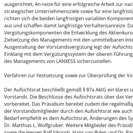
ausgerichtet, An-reize für eine erfolgreiche Arbeit zur
strategischer Unternehmensziele sowie für eine langfrist
richten sich die beiden langfristigen variablen Kompon
aus und schaffen damit langfristige Verhaltensanreize. Da
Vergütungskomponenten die Entwicklung des Aktienkurses 
Zielsetzung des Managements mit den unmittelbaren Inter
Ausgestaltung der Vorstandsvergütung legt der Aufsichts
Einklang mit dem Vergütungssystem der oberen Führungse
des Managements von LANXESS sicherzustellen.
Verfahren zur Festsetzung sowie zur Überprüfung der V
Der Aufsichtsrat beschließt gemäß § 87a AktG ein klares 
Vorstands. Die Beschlüsse des Aufsichtsrats über das V
vorbereitet. Das Präsidium bereitet zudem die regelmä
der Vorstandsmitglieder durch den Aufsichtsrat wie auch
Bedarf empfiehlt es dem Aufsichtsrat, Änderungen des S
Dr. Matthias L. Wolfgruber. Weitere Mitglieder des Präsi
sowie die Herren Ralf Sikorski, Hans van Bylen und Dr. Rai