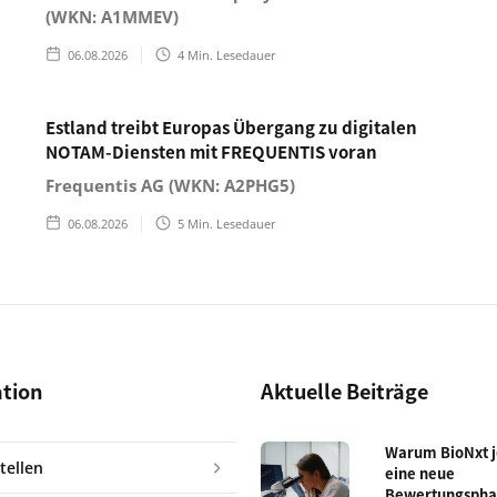
(WKN: A1MMEV)
06.08.2026
4
Min. Lesedauer
Estland treibt Europas Übergang zu digitalen
NOTAM-Diensten mit FREQUENTIS voran
Frequentis AG (WKN: A2PHG5)
06.08.2026
5
Min. Lesedauer
ation
Aktuelle Beiträge
Warum BioNxt je
tellen
eine neue
Bewertungspha