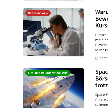
Waru
Biotechnologie
Bewe
Kurs
BioNxt S
mit ein
Bioverf
verbess
20.07.
Spac
Luft- und Raumfahrtindustrie
Börs
trot
Space E
feierte
Raketen