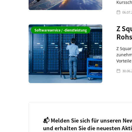
Kurssc
06.07.
Z Sq
Softwareservice / -dienstleistung
Rohst
Z Squar
zunehme
Vorteil
30.06.
📬 Melden Sie sich für unseren Ne
und erhalten Sie die neuesten Akt