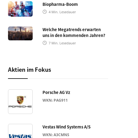
Biopharma-Boom
4
Min. Lesedauer
Welche Megatrends erwarten
uns in den kommenden Jahren?
7
Min. Lesedauer
Aktien im Fokus
Porsche AG Vz
WKN: PAG911
Vestas Wind Systems A/S
WKN: A3CMNS