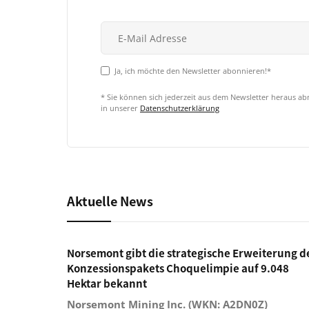
Ja, ich möchte den Newsletter abonnieren!*
* Sie können sich jederzeit aus dem Newsletter heraus a
in unserer
Datenschutzerklärung
Aktuelle News
Norsemont gibt die strategische Erweiterung d
Konzessionspakets Choquelimpie auf 9.048
Hektar bekannt
Norsemont Mining Inc. (WKN: A2DN0Z)