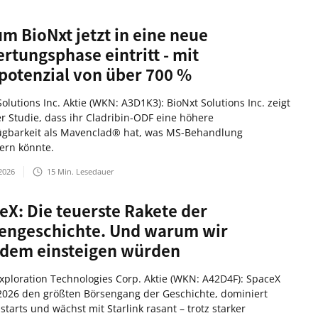
m BioNxt jetzt in eine neue
rtungsphase eintritt - mit
potenzial von über 700 %
olutions Inc. Aktie (WKN: A3D1K3): BioNxt Solutions Inc. zeigt
er Studie, dass ihr Cladribin-ODF eine höhere
ügbarkeit als Mavenclad® hat, was MS-Behandlung
ern könnte.
2026
15
Min. Lesedauer
eX: Die teuerste Rakete der
engeschichte. Und warum wir
zdem einsteigen würden
xploration Technologies Corp. Aktie (WKN: A42D4F): SpaceX
 2026 den größten Börsengang der Geschichte, dominiert
starts und wächst mit Starlink rasant – trotz starker