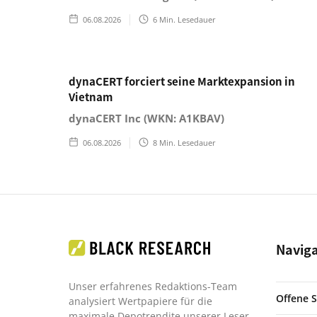
06.08.2026
6
Min. Lesedauer
dynaCERT forciert seine Marktexpansion in
Vietnam
dynaCERT Inc (WKN: A1KBAV)
06.08.2026
8
Min. Lesedauer
Navig
Unser erfahrenes Redaktions-Team
Offene S
analysiert Wertpapiere für die
maximale Depotrendite unserer Leser.