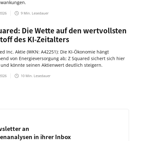
hwankungen.
2026
9
Min. Lesedauer
uared: Die Wette auf den wertvollsten
off des KI-Zeitalters
ed Inc. Aktie (WKN: A42251): Die KI-Ökonomie hängt
nd von Energieversorgung ab; Z Squared sichert sich hier
e und könnte seinen Aktienwert deutlich steigern.
2026
10
Min. Lesedauer
wsletter an
ienanalysen in ihrer Inbox