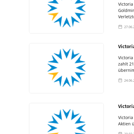
Victori
Goldmin
Verletz
27.06.
Victor
Victori
zahlt 21
übernim
24.06.
Victor
Victori
Aktien 
23.02.