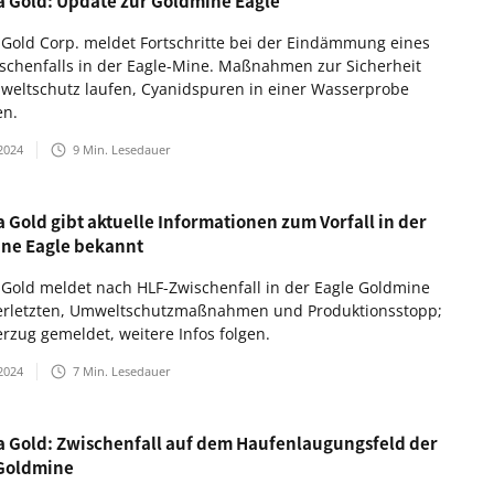
ia Gold: Update zur Goldmine Eagle
a Gold Corp. meldet Fortschritte bei der Eindämmung eines
schenfalls in der Eagle-Mine. Maßnahmen zur Sicherheit
eltschutz laufen, Cyanidspuren in einer Wasserprobe
en.
2024
9
Min. Lesedauer
a Gold gibt aktuelle Informationen zum Vorfall in der
ne Eagle bekannt
a Gold meldet nach HLF-Zwischenfall in der Eagle Goldmine
erletzten, Umweltschutzmaßnahmen und Produktionsstopp;
erzug gemeldet, weitere Infos folgen.
2024
7
Min. Lesedauer
ia Gold: Zwischenfall auf dem Haufenlaugungsfeld der
Goldmine