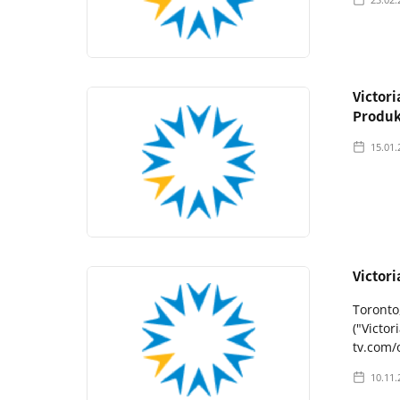
Victori
Produk
15.01.
Victori
Toronto
("Victo
tv.com/
10.11.