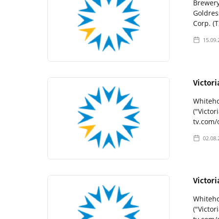
Brewery
Goldres
Corp. (
15.09.
Victor
Whiteho
("Victo
tv.com/
02.08.
Victor
Whiteho
("Victo