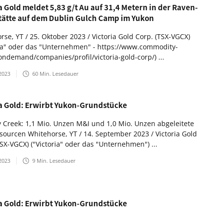
a Gold meldet 5,83 g/t Au auf 31,4 Metern in der Raven-
tätte auf dem Dublin Gulch Camp im Yukon
rse, YT / 25. Oktober 2023 / Victoria Gold Corp. (TSX-VGCX)
ria" oder das "Unternehmen" - https://www.commodity-
ondemand/companies/profil/victoria-gold-corp/) ...
2023
60
Min. Lesedauer
ia Gold: Erwirbt Yukon-Grundstücke
 Creek: 1,1 Mio. Unzen M&I und 1,0 Mio. Unzen abgeleitete
sourcen Whitehorse, YT / 14. September 2023 / Victoria Gold
TSX-VGCX) ("Victoria" oder das "Unternehmen") ...
2023
9
Min. Lesedauer
ia Gold: Erwirbt Yukon-Grundstücke