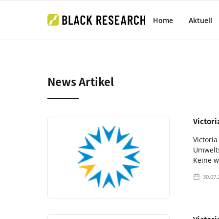
Home
Aktuell
News Artikel
Victor
Victori
Umwelts
Keine w
30.07.