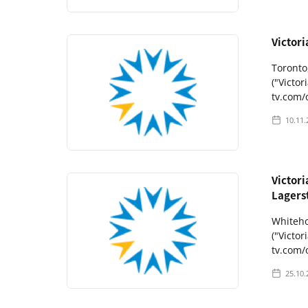
Victori
Toronto
("Victo
tv.com/
10.11.
Victori
Lagers
Whiteho
("Victo
tv.com/
25.10.