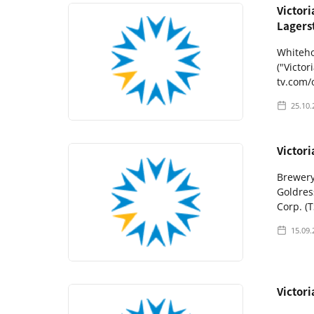
Victori
Lagers
Whiteho
("Victo
tv.com/
25.10.
Victor
Brewery
Goldres
Corp. (
15.09.
Victor