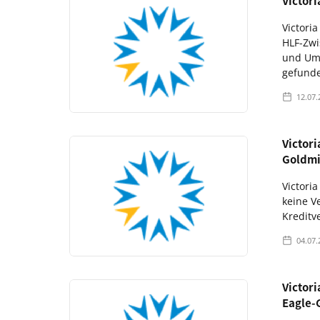
Victor
Victori
HLF-Zwi
und Umw
gefund
12.07.
Victori
Goldmi
Victori
keine V
Kreditv
04.07.
Victor
Eagle-