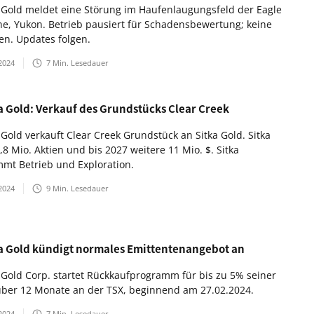
a Gold meldet eine Störung im Haufenlaugungsfeld der Eagle
e, Yukon. Betrieb pausiert für Schadensbewertung; keine
ten. Updates folgen.
2024
7
Min. Lesedauer
ia Gold: Verkauf des Grundstücks Clear Creek
a Gold verkauft Clear Creek Grundstück an Sitka Gold. Sitka
,8 Mio. Aktien und bis 2027 weitere 11 Mio. $. Sitka
mt Betrieb und Exploration.
2024
9
Min. Lesedauer
ia Gold kündigt normales Emittentenangebot an
a Gold Corp. startet Rückkaufprogramm für bis zu 5% seiner
über 12 Monate an der TSX, beginnend am 27.02.2024.
2024
7
Min. Lesedauer