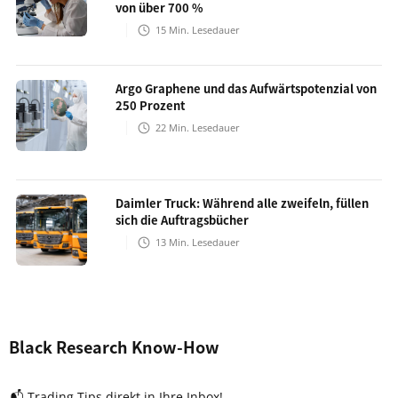
von über 700 %
15
Min. Lesedauer
Argo Graphene und das Aufwärtspotenzial von
250 Prozent
22
Min. Lesedauer
Daimler Truck: Während alle zweifeln, füllen
sich die Auftragsbücher
13
Min. Lesedauer
Black Research Know-How
📬 Trading Tips direkt in Ihre Inbox!