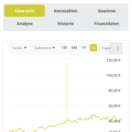
Übersicht
Kennzahlen
Gewinne
Analyse
Historie
Finanzdaten
1M
6M
1Y
All
Series
Indicators
Export
120,00 €
100,00 €
80,00 €
60,00 €
40,00 €