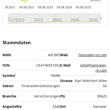
20,00 €
09.08.2021
09.08.2022
09.08.2023
09.08.2024
09.08.2025
2021
2022
2023
2024
2025
2026
Stammdaten
WKN
A0CBFZ
Web
hannover-re.com
ISIN
US4106931052
E-Mail
info@hannover-
re.com
Symbol
HNRB
Strasse
Karl-Wiechert-Allee
Sektor
Finanzdienstleistungen
50
Branche
Versicherungen
Plz
30625
Angestellte
3346
Ort
Hanover