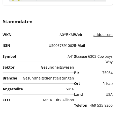
Stammdaten
WKN
A0YBKM
Web
addus.com
ISIN
US0067391062
E-Mail
-
Symbol
A41
Strasse
6303 Cowboys
Way
Sektor
Gesundheitswesen
Plz
75034
Branche
Gesundheitsdienstleistungen
Ort
Frisco
Angestellte
5416
Land
USA
CEO
Mr. R. Dirk Allison
Telefon
469 535 8200