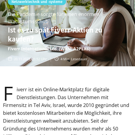
Netzwerktechnik und -systeme
Die Pandemie sorgte für einen enormen
Wachstumsschub
Ist es zu spät Fiverr-Aktien zu
kaufen?
Fiverr International Ltd (WKN: A2PLX6)
20.11.2023, 21:52 Uhr
4
Min. Lesedauer
F
Fiverr ist ein Online-Marktplatz für digitale
Dienstleistungen. Das Unternehmen mit
Firmensitz in Tel Aviv, Israel, wurde 2010 gegründet und
bietet kostenlosen Mitarbeitern die Möglichkeit, ihre
Dienstleistungen weltweit anzubieten. Seit der
Gründung des Unternehmens wurden mehr als 50