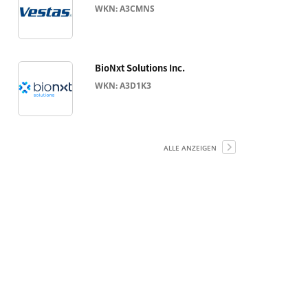
WKN: A3CMNS
BioNxt Solutions Inc.
WKN: A3D1K3
ALLE ANZEIGEN