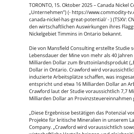
TORONTO, 15. Oktober 2025 – Canada Nickel C
„Unternehmen”) (- https://www.commodity-tv.c
canada-nickel-has-great-potential/ - ) (TSXV: C
den wirtschaftlichen Auswirkungen ihres Flaggs
Nickelgebiet Timmins in Ontario bekannt.
Die von Mansfield Consulting erstellte Studie
Lebensdauer der Mine von mehr als 40 Jahren 
Milliarden Dollar zum Bruttoinlandsprodukt („B
Dollar in Ontario. Crawford wird voraussichtli
induzierte Arbeitsplätze schaffen, was insge
entspricht und etwa 16 Milliarden Dollar an 
Crawford laut der Studie voraussichtlich 7,7 
Milliarden Dollar an Provinzsteuereinnahmen 
„Diese Ergebnisse bestätigen das Potenzial v
Projekte für kritische Mineralien in unserem L
Company. „Crawford wird voraussichtlich sowo