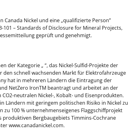
on Canada Nickel und eine „qualifizierte Person”
-101 – Standards of Disclosure for Mineral Projects,
ressemitteilung geprüft und genehmigt.
 der Kategorie „ “, das Nickel-Sulfid-Projekte der
ür den schnell wachsenden Markt für Elektrofahrzeuge
any hat in mehreren Ländern die Eintragung der
nd NetZero IronTM beantragt und arbeitet an der
 CO2-neutralen Nickel-, Kobalt- und Eisenprodukten.
in Ländern mit geringem politischen Risiko in Nickel zu
sein zu 100 % unternehmenseigenes Flaggschiffprojekt
es produktiven Bergbaugebiets Timmins-Cochrane
unter www.canadanickel.com.