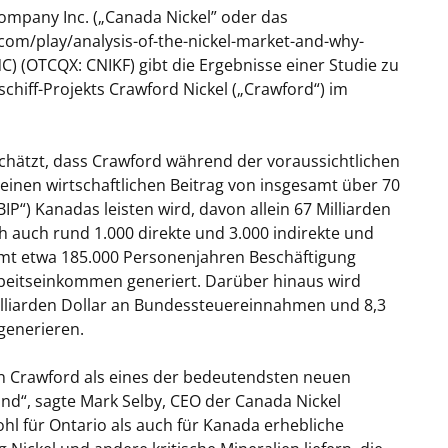
ompany Inc. („Canada Nickel” oder das
om/play/analysis-of-the-nickel-market-and-why-
NC) (OTCQX: CNIKF) gibt die Ergebnisse einer Studie zu
chiff-Projekts Crawford Nickel („Crawford“) im
 schätzt, dass Crawford während der voraussichtlichen
einen wirtschaftlichen Beitrag von insgesamt über 70
IP“) Kanadas leisten wird, davon allein 67 Milliarden
ch auch rund 1.000 direkte und 3.000 indirekte und
samt etwa 185.000 Personenjahren Beschäftigung
Arbeitseinkommen generiert. Darüber hinaus wird
Milliarden Dollar an Bundessteuereinnahmen und 8,3
generieren.
on Crawford als eines der bedeutendsten neuen
and“, sagte Mark Selby, CEO der Canada Nickel
hl für Ontario als auch für Kanada erhebliche