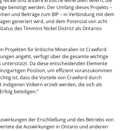
g Nickel und andere kritische Mineralien liefern, die
ge benötigt werden. Der Umfang dieses Projekts –
nahmen und Beiträge zum BIP – in Verbindung mit dem
lagen generiert wird, und dem Potenzial von acht
tatus des Timmins Nickel District als Ontarios
n Projekten für kritische Mineralien ist Crawford
gungen angeht, verfügt über die gesamte wichtige
k unterstützt. Da diese entscheidenden Elemente
 einzigartigen Position, um effizient voranzukommen
ichtig ist, dass die Vorteile von Crawford durch
 indigenen Völkern erzielt werden, die sich als
folg beteiligen.“
 Auswirkungen der Erschließung und des Betriebs von
wertete die Auswirkungen in Ontario und anderen