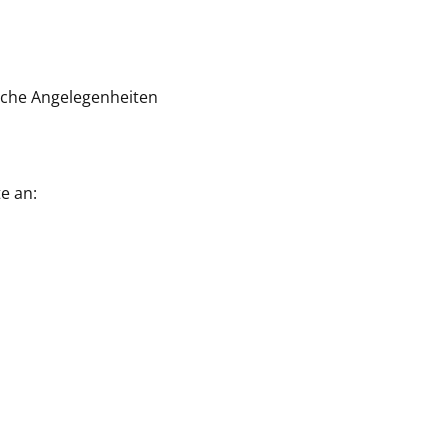
liche Angelegenheiten
e an: