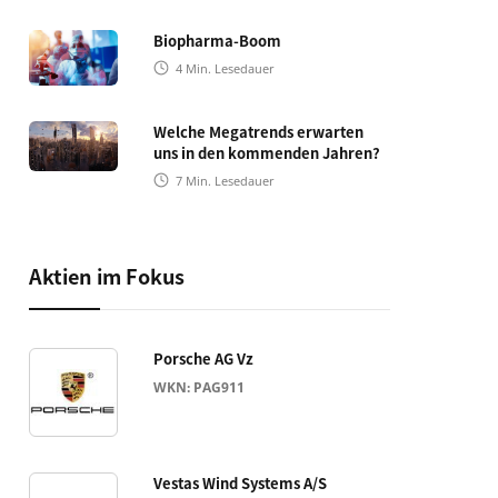
Biopharma-Boom
4
Min. Lesedauer
Welche Megatrends erwarten
uns in den kommenden Jahren?
7
Min. Lesedauer
Aktien im Fokus
Porsche AG Vz
WKN: PAG911
Vestas Wind Systems A/S