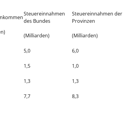
Steuereinnahmen
Steuereinnahmen der
einkommen
des Bundes
Provinzen
en)
(Milliarden)
(Milliarden)
5,0
6,0
1,5
1,0
1,3
1,3
7,7
8,3