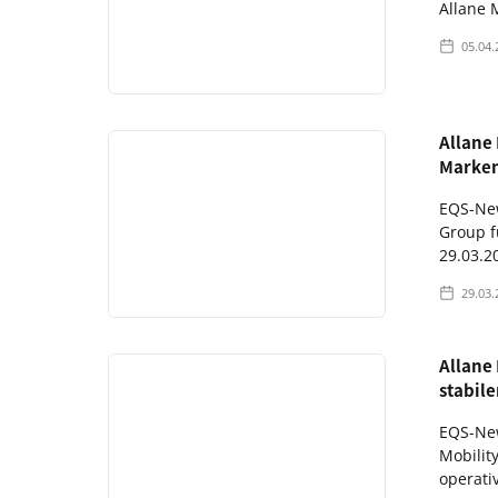
Allane M
05.04.
Allane
Marke
EQS-New
Group 
29.03.20
29.03.
Allane 
stabil
EQS-New
Mobilit
operati