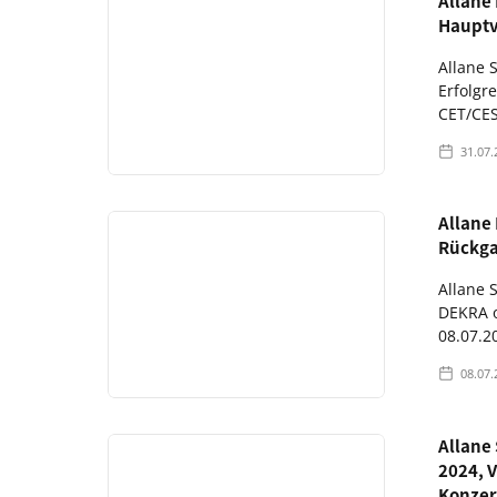
Allane 
Haupt
Allane 
Erfolgr
CET/CEST
31.07.
Allane
Rückga
Allane 
DEKRA o
08.07.20
08.07.
Allane
2024, 
Konzer