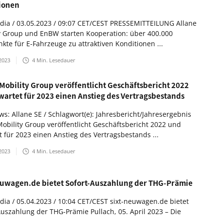
ionen
ia / 03.05.2023 / 09:07 CET/CEST PRESSEMITTEILUNG Allane
y Group und EnBW starten Kooperation: über 400.000
kte für E-Fahrzeuge zu attraktiven Konditionen ...
2023
4
Min. Lesedauer
 Mobility Group veröffentlicht Geschäftsbericht 2022
wartet für 2023 einen Anstieg des Vertragsbestands
s: Allane SE / Schlagwort(e): Jahresbericht/Jahresergebnis
Mobility Group veröffentlicht Geschäftsbericht 2022 und
t für 2023 einen Anstieg des Vertragsbestands ...
2023
4
Min. Lesedauer
euwagen.de bietet Sofort-Auszahlung der THG-Prämie
ia / 05.04.2023 / 10:04 CET/CEST sixt-neuwagen.de bietet
Auszahlung der THG-Prämie Pullach, 05. April 2023 – Die