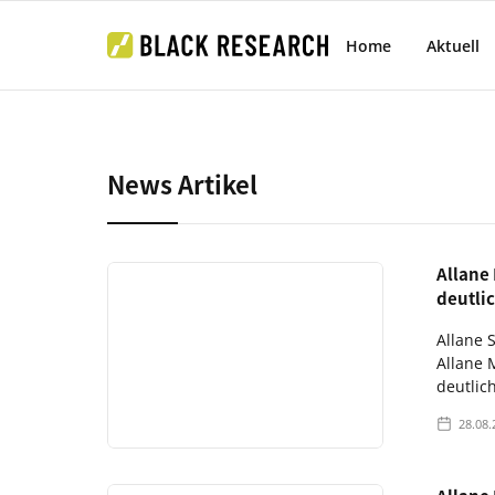
Home
Aktuell
News Artikel
Allane
deutli
Allane 
Allane 
deutlic
28.08.