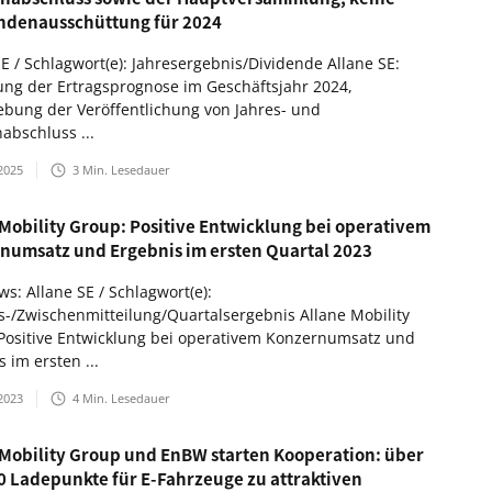
ndenausschüttung für 2024
SE / Schlagwort(e): Jahresergebnis/Dividende Allane SE:
ung der Ertragsprognose im Geschäftsjahr 2024,
ebung der Veröffentlichung von Jahres- und
abschluss ...
2025
3
Min. Lesedauer
 Mobility Group: Positive Entwicklung bei operativem
numsatz und Ergebnis im ersten Quartal 2023
s: Allane SE / Schlagwort(e):
s-/Zwischenmitteilung/Quartalsergebnis Allane Mobility
Positive Entwicklung bei operativem Konzernumsatz und
 im ersten ...
2023
4
Min. Lesedauer
 Mobility Group und EnBW starten Kooperation: über
0 Ladepunkte für E-Fahrzeuge zu attraktiven