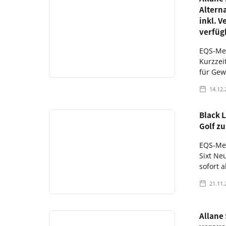
Altern
inkl. V
verfüg
EQS-Med
Kurzzei
für Gew
14.12.
Black L
Golf z
EQS-Med
Sixt Ne
sofort 
21.11.
Allane