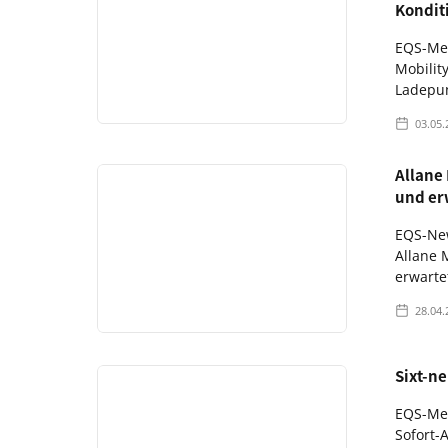
Kondit
EQS-Med
Mobilit
Ladepun
03.05.
Allane
und er
EQS-New
Allane 
erwarte
28.04.
Sixt-n
EQS-Med
Sofort-