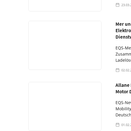
23.03.
Mer un
Elektro
Dienst
EQS-Med
Zusamme
Ladelös
02.02.
Allane
Motor 
EQS-New
Mobilit
Deutsch
01.02.