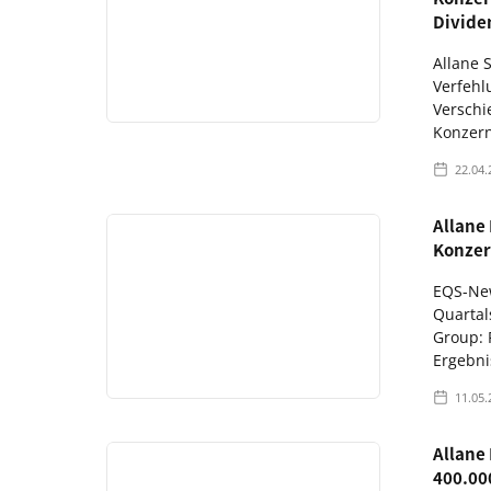
Divide
Allane 
Verfehl
Verschi
Konzern
22.04.
Allane
Konzer
EQS-New
Quartal
Group: 
Ergebnis
11.05.
Allane
400.00