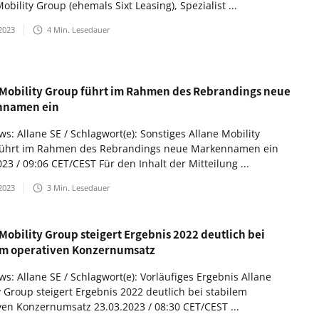
obility Group (ehemals Sixt Leasing), Spezialist ...
2023
4
Min. Lesedauer
 Mobility Group führt im Rahmen des Rebrandings neue
nnamen ein
s: Allane SE / Schlagwort(e): Sonstiges Allane Mobility
führt im Rahmen des Rebrandings neue Markennamen ein
23 / 09:06 CET/CEST Für den Inhalt der Mitteilung ...
2023
3
Min. Lesedauer
Mobility Group steigert Ergebnis 2022 deutlich bei
em operativen Konzernumsatz
s: Allane SE / Schlagwort(e): Vorläufiges Ergebnis Allane
y Group steigert Ergebnis 2022 deutlich bei stabilem
ven Konzernumsatz 23.03.2023 / 08:30 CET/CEST ...